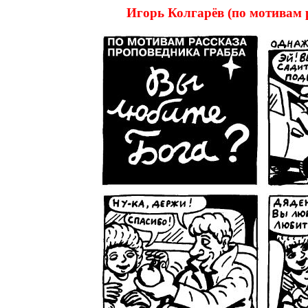
Игорь Колгарёв (по мотива