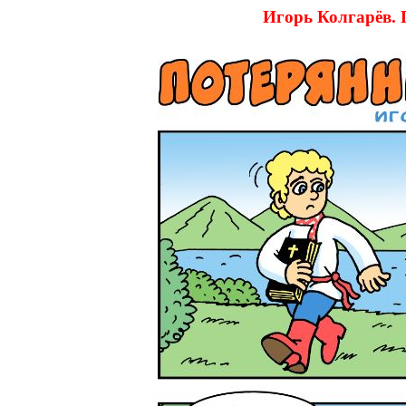
Игорь Колгарё