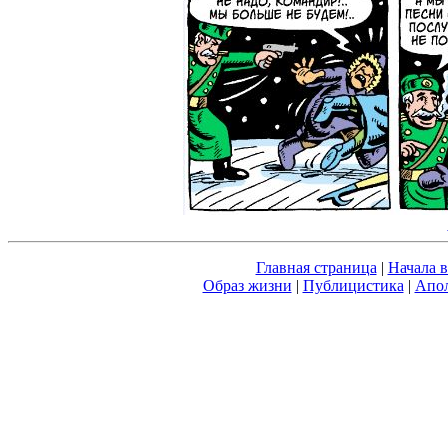
Главная страница
|
Начала 
Образ жизни
|
Публицистика
|
Апол