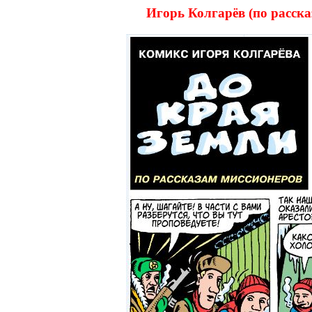
Игорь Колгарёв (по расс