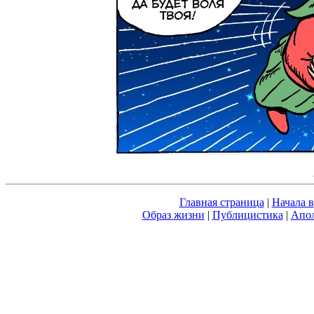
Главная страница
|
Начала 
Образ жизни
|
Публицистика
|
Апол