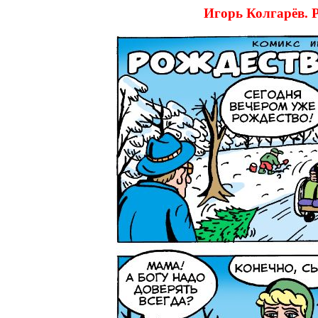
Игорь Колгарё